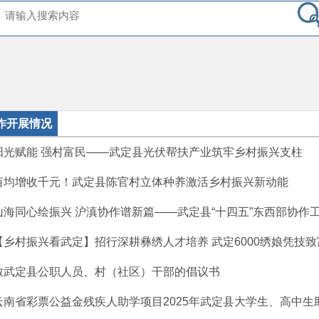
作开展情况
阳光赋能 强村富民——武定县光伏帮扶产业筑牢乡村振兴支柱
亩均增收千元！武定县陈官村立体种养激活乡村振兴新动能
山海同心绘振兴 沪滇协作谱新篇——武定县“十四五”东西部协作
【乡村振兴看武定】招行深耕彝绣人才培养 武定6000绣娘凭技致
致武定县公职人员、村（社区）干部的倡议书
云南省彩票公益金残疾人助学项目2025年武定县大学生、高中生助学