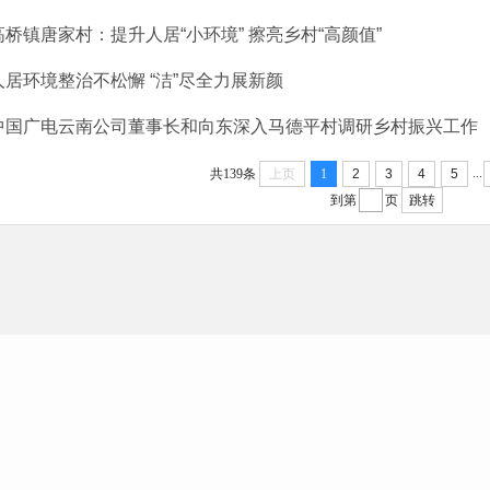
高桥镇唐家村：提升人居“小环境” 擦亮乡村“高颜值”
人居环境整治不松懈 “洁”尽全力展新颜
中国广电云南公司董事长和向东深入马德平村调研乡村振兴工作
...
共139条
上页
1
2
3
4
5
到第
页
跳转