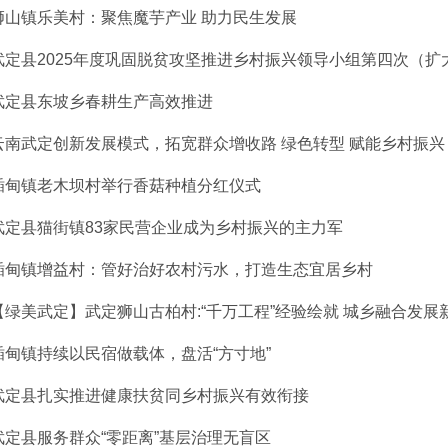
狮山镇乐美村：聚焦魔芋产业 助力民生发展
武定县2025年度巩固脱贫攻坚推进乡村振兴领导小组第四次（扩大）
武定县东坡乡春耕生产高效推进
云南武定创新发展模式，拓宽群众增收路 绿色转型 赋能乡村振兴
插甸镇老木坝村举行香菇种植分红仪式
武定县猫街镇83家民营企业成为乡村振兴的主力军
插甸镇增益村：管好治好农村污水，打造生态宜居乡村
【绿美武定】武定狮山古柏村:“千万工程”经验绘就 城乡融合发展
插甸镇持续以民宿做载体，盘活“方寸地”
武定县扎实推进健康扶贫同乡村振兴有效衔接
武定县服务群众“零距离”基层治理无盲区