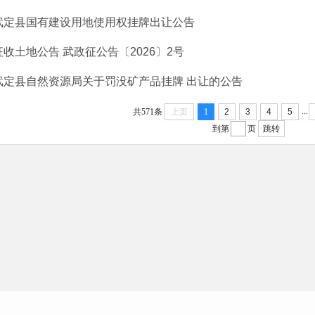
武定县国有建设用地使用权挂牌出让公告
征收土地公告 武政征公告〔2026〕2号
武定县自然资源局关于罚没矿产品挂牌 出让的公告
...
共571条
上页
1
2
3
4
5
到第
页
跳转