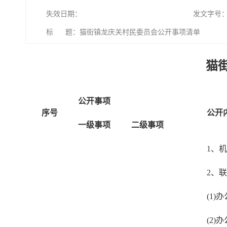
失效日期：
发文字号
标 题：猫街镇龙庆关村民委员会公开事项清单
猫
公开事项
序号
公开
一级事项
二级事项
1、
2、
(1)
(2)