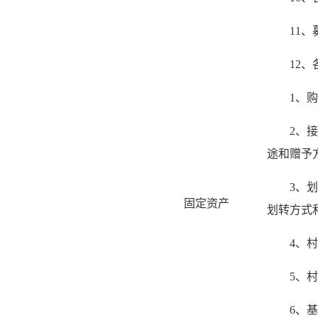
11
12
1、
2、
途和赠予
3、
固定资产
划转方式
4、
5、
6、