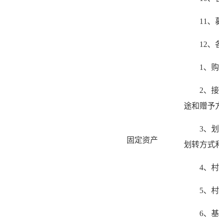
11
12
1、
2、
途和赠予
3、
固定资产
划转方式
4、
5、
6、