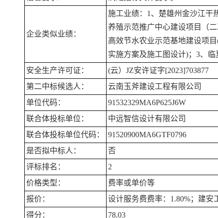
施工业绩：1、楚雄州金沙江干热
养殖示范推广中心建设项目（二次
企业类似业绩：
高效节水农业示范基地建设项目
实施方案及施工图设计)；3、临夏
安全生产许可证：
(云）JZ安许证字[2023]703877
第二中标候选人：
云南玉斧建设工程有限公司
单位代码：
91532329MA6P625J6W
联合体投标单位：
中远智信设计有限公司
联合体投标单位代码：
91520900MA6GTF0796
是否拟中标人：
否
评标排名：
2
价格类型：
费率或单价等
报价：
设计服务费费率：1.80%；建安工
得分：
78.03