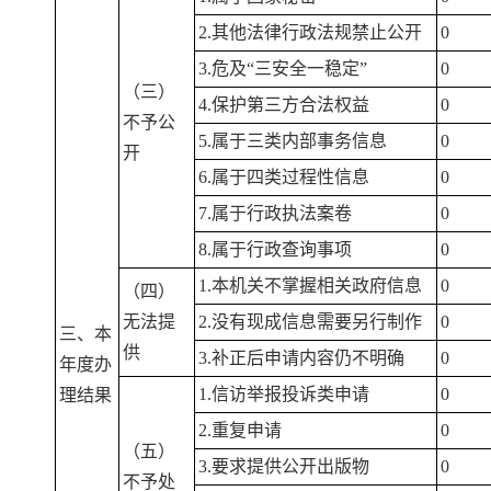
2.其他法律行政法规禁止公开
0
3.危及“三安全一稳定”
0
（三）
4.保护第三方合法权益
0
不予公
5.属于三类内部事务信息
0
开
6.属于四类过程性信息
0
7.属于行政执法案卷
0
8.属于行政查询事项
0
1.本机关不掌握相关政府信息
0
（四）
无法提
2.没有现成信息需要另行制作
0
三、本
供
3.补正后申请内容仍不明确
0
年度办
1.信访举报投诉类申请
0
理结果
2.重复申请
0
（五）
3.要求提供公开出版物
0
不予处