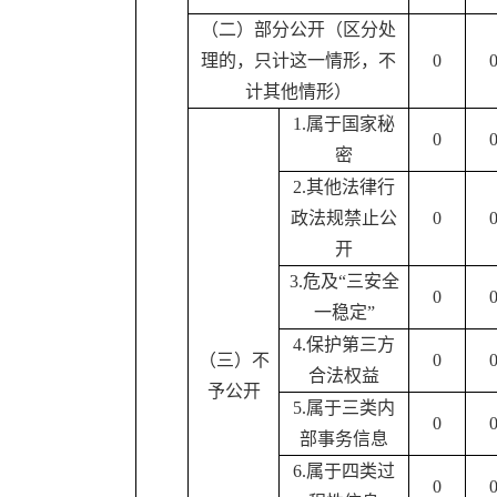
（二）部分公开（区分处
理的，只计这一情形，不
0
计其他情形）
1.属于国家秘
0
密
2.其他法律行
政法规禁止公
0
开
3.危及“三安全
0
一稳定”
4.保护第三方
（三）不
0
合法权益
予公开
5.属于三类内
0
部事务信息
6.属于四类过
0