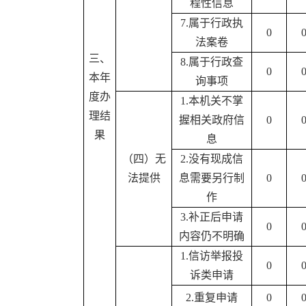
程性信息
7.属于行政执
0
法案卷
三、
8.属于行政查
0
本年
询事项
度办
1.本机关不掌
理结
握相关政府信
0
果
息
（四）无
2.没有现成信
法提供
息需要另行制
0
作
3.补正后申请
0
内容仍不明确
1.信访举报投
0
诉类申请
2.重复申请
0