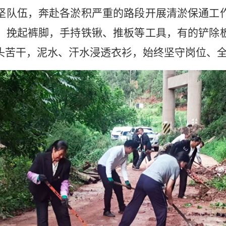
坚队伍，奔赴各淤积严重的路段开展清淤保通工
、挽起裤脚，手持铁锹、推板等工具，有的铲除
头苦干，泥水、汗水浸透衣衫，始终坚守岗位、