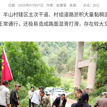
日期：2026年07月07日 作者：赵惠菊 来源： 点击：[
52
]
，半山村辖区主次干道、村组道路淤积大量黏稠
正常通行，还极易造成路面湿滑打滑，存在较大