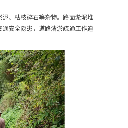
淤泥、枯枝碎石等杂物。路面淤泥堆
交通安全隐患，道路清淤疏通工作迫